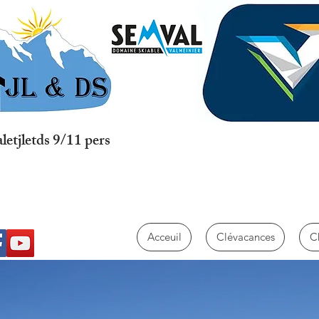
etjletds 9/11 pers
Acceuil
Clévacances
C