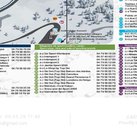
 /
06.43.29.77.86
JL&DS
Proudly 
tds@gmail.com